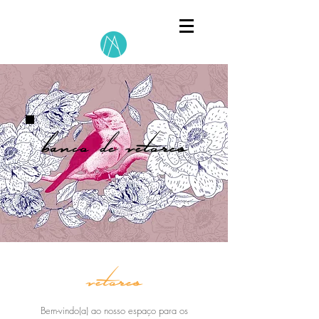
banco de vetores
vetores
Bem-vindo(a) ao nosso espaço para os