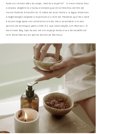
todas as dimensões do corpo, mente e espírito”. A nova marca traz
a leveza, elegância e exclusividade que encontramos dentro de
nossa floresta Amazônica. O verde de suas folhas, a água trazendo
a regeneração corporal e espiritual e o tom da madeira que traz calor
e aconchego para um ambiente ainda mais acolhedor. Um dos
pontos de destaque para o SPA é a sua localização, em Manaus. O
Hannover Day Spa busca ser um espaço exclusivo e de excelência
com tratamentos de ponta dentro de Manaus.