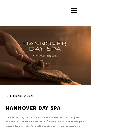
IDENTIDADE VISUAL
HANNOVER DAY SPA
O Hannover Day Spa nasce na cidade de Manaus cercado pela
beleza e influência da Amazônia. É nela que nos inspiramos para
trazer à tona a visão: “um estilo de vida sensível e responsivo a