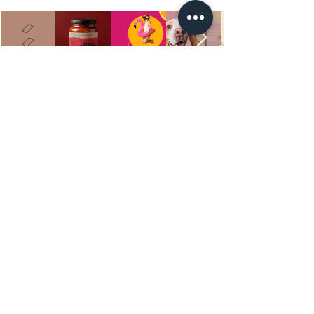
O que fazemos
Identidade visual (Marca)
Rótulos
Embalagens
Fale com a gente
Orçamentos por e-mail:
ateliemiarte@gmail.com
Emitimos NF
Instagram
Behance